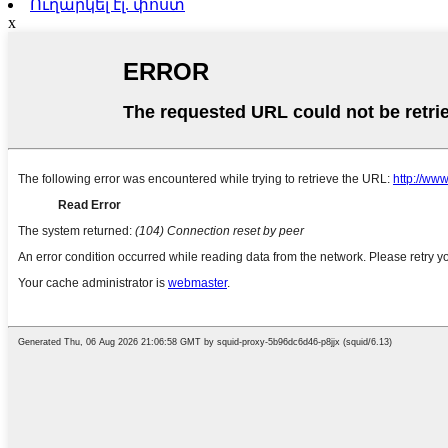
Ուղարկել էլ. փոստ
x