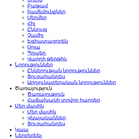
Բաթամ
համեմունքներ
Սերմեր
Հիլ
Ընկույզ
Չամիչ
Եգիպտացորեն
Սոյա
Պղպեղ
Վարդի թերթիկ
Նորություններ
Ընկերության նորություններ
Ցուցահանդես
Արդյունաբերական նորություններ
Ծառայություն
Ծառայություն
Հաճախակի տրվող հարցեր
Մեր մասին
Մեր մասին
Վկայականներ
Ցուցահանդես
Կապ
Ներբեռնել