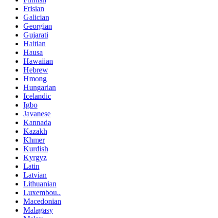
Frisian
Galician
Georgian
Gujarati
Haitian
Hausa
Hawaiian
Hebrew
Hmong
Hungarian
Icelandic
Igbo
Javanese
Kannada
Kazakh
Khmer
Kurdish
Kyrgyz
Latin
Latvian
Lithuanian
Luxembou..
Macedonian
Malagasy