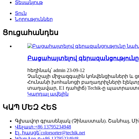
Տեսանյութ
Տուն
Նորություններ
Ցուցահանդես
Բացահայտելով գերազանցություն
հեղինակ՝ admin 23-09-12
Չանշայի միջազգային կոնվենցիաների և ց
Հունանի խոհանոցի բաղադրիչների էլեկտր
տաղավար, E1 դահլիճ) Techik-ը պատրաստվ
Կարդալ ավելին
ԿԱՊ ՄԵԶ ՀԵՏ
Գլխավոր գրասենյակ (Չինաստան). Շանհայ, Մին
Վեչատ:
+86 13795234948
Էլ․ հասցե՝
colorsorter@techik.net
WhatsApp-ը։
+86 13795234948