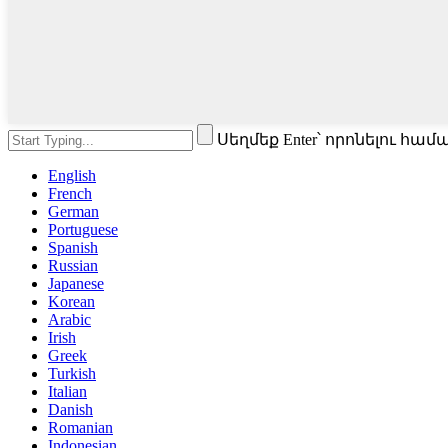
Սեղմեք Enter՝ որոնելու հա
English
French
German
Portuguese
Spanish
Russian
Japanese
Korean
Arabic
Irish
Greek
Turkish
Italian
Danish
Romanian
Indonesian