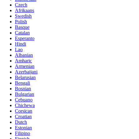
Czech
Afrikaans
Swedish
Polish
Basque
Catalan
Esperanto
Hindi
Lao
Albanian
Amharic
Armenian
Azerbaijani
Belarusian
Bengali
Bosnian
Bulgarian
Cebuano
Chichewa
Corsican
Croatian
Dutch
Estonian
Filipino
Finnish