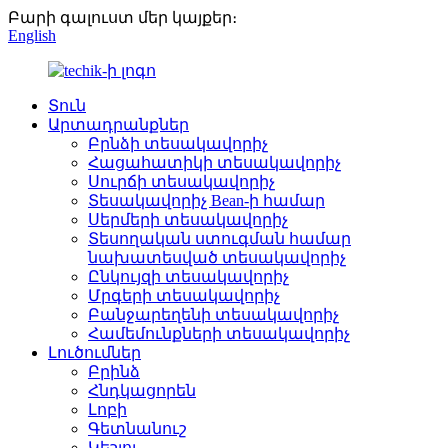
Բարի գալուստ մեր կայքեր։
English
Տուն
Արտադրանքներ
Բրնձի տեսակավորիչ
Հացահատիկի տեսակավորիչ
Սուրճի տեսակավորիչ
Տեսակավորիչ Bean-ի համար
Սերմերի տեսակավորիչ
Տեսողական ստուգման համար
նախատեսված տեսակավորիչ
Ընկույզի տեսակավորիչ
Մրգերի տեսակավորիչ
Բանջարեղենի տեսակավորիչ
Համեմունքների տեսակավորիչ
Լուծումներ
Բրինձ
Հնդկացորեն
Լոբի
Գետնանուշ
Կեշյու