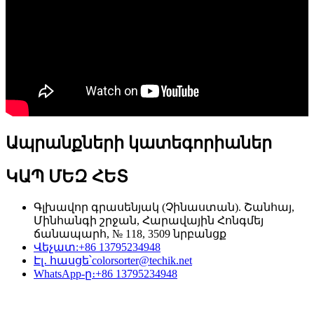
Ապրանքների կատեգորիաներ
ԿԱՊ ՄԵԶ ՀԵՏ
Գլխավոր գրասենյակ (Չինաստան). Շանհայ,
Մինհանգի շրջան, Հարավային Հոնգմեյ
ճանապարհ, № 118, 3509 նրբանցք
Վեչատ:
+86 13795234948
Էլ․ հասցե՝
colorsorter@techik.net
WhatsApp-ը։
+86 13795234948