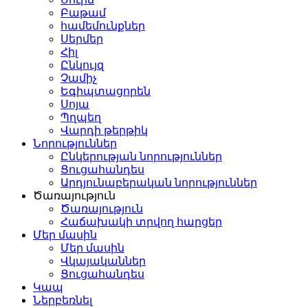
Բաթամ
համեմունքներ
Սերմեր
Հիլ
Ընկույզ
Չամիչ
Եգիպտացորեն
Սոյա
Պղպեղ
Վարդի թերթիկ
Նորություններ
Ընկերության նորություններ
Ցուցահանդես
Արդյունաբերական նորություններ
Ծառայություն
Ծառայություն
Հաճախակի տրվող հարցեր
Մեր մասին
Մեր մասին
Վկայականներ
Ցուցահանդես
Կապ
Ներբեռնել