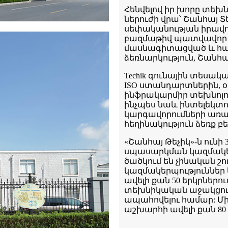
Հենվելով իր խորը տե
ներուժի վրա՝ Շանհայ 
սեփականության իրավո
բազմաթիվ պատվավոր կո
մասնագիտացված և հատո
ձեռնարկություն, Շանհ
Techik գունային տեսա
ISO ստանդարտներին, օգ
ինֆրակարմիր տեխնոլոգ
ինչպես նաև ինտելեկտո
կարգավորումների առավել
հեղինակություն ձեռք բ
«Շանհայ Թեչիկ»-ն ունի 
սպասարկման կազմակեր
ծածկում են չինական շ
կազմակերպություններ 
ավելի քան 50 երկրներ
տեխնիկական աջակցութ
ապահովելու համար: Մի
աշխարհի ավելի քան 80 