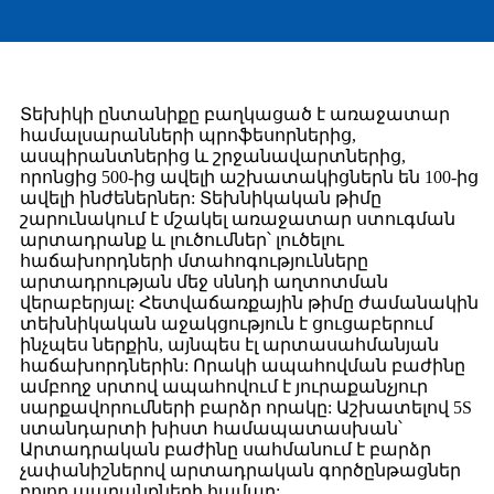
Տեխիկի ընտանիքը բաղկացած է առաջատար
համալսարանների պրոֆեսորներից,
ասպիրանտներից և շրջանավարտներից,
որոնցից 500-ից ավելի աշխատակիցներն են 100-ից
ավելի ինժեներներ: Տեխնիկական թիմը
շարունակում է մշակել առաջատար ստուգման
արտադրանք և լուծումներ՝ լուծելու
հաճախորդների մտահոգությունները
արտադրության մեջ սննդի աղտոտման
վերաբերյալ: Հետվաճառքային թիմը ժամանակին
տեխնիկական աջակցություն է ցուցաբերում
ինչպես ներքին, այնպես էլ արտասահմանյան
հաճախորդներին: Որակի ապահովման բաժինը
ամբողջ սրտով ապահովում է յուրաքանչյուր
սարքավորումների բարձր որակը: Աշխատելով 5S
ստանդարտի խիստ համապատասխան՝
Արտադրական բաժինը սահմանում է բարձր
չափանիշներով արտադրական գործընթացներ
բոլոր ապրանքների համար: