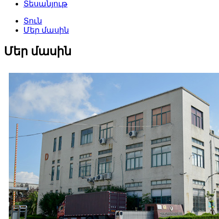
Տեսանյութ
Տուն
Մեր մասին
Մեր մասին