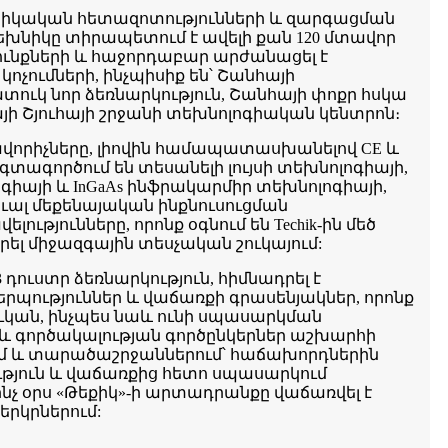
խնիկական հետազոտությունների և զարգացման
Տեխնիկը տիրապետում է ավելի քան 120 մտավոր
ւնքների և հաջորդաբար արժանացել է
չումների, ինչպիսիք են՝ Շանհայի
ւկ նոր ձեռնարկություն, Շանհայի փոքր հսկա
այի Շյուհայի շրջանի տեխնոլոգիական կենտրոն։
կավորիչները, լիովին համապատասխանելով CE և
տագործում են տեսանելի լույսի տեխնոլոգիայի,
իայի և InGaAs ինֆրակարմիր տեխնոլոգիայի,
ւալ մեքենայական ինքնուսուցման
ությունները, որոնք օգնում են Techik-ին մեծ
երել միջազգային տեսչական շուկայում:
3 դուստր ձեռնարկություն, հիմնադրել է
պություններ և վաճառքի գրասենյակներ, որոնք
ուկան, ինչպես նաև ունի սպասարկման
և գործակալության գործընկերներ աշխարհի
ում և տարածաշրջաններում՝ հաճախորդներին
յուն և վաճառքից հետո սպասարկում
նչ օրս «Թեքիկ»-ի արտադրանքը վաճառվել է
երկրներում: