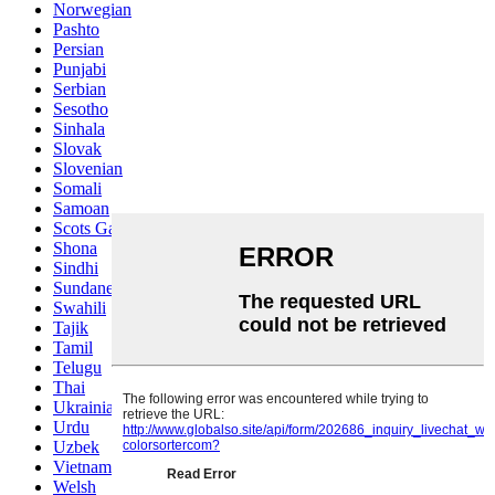
Norwegian
Pashto
Persian
Punjabi
Serbian
Sesotho
Sinhala
Slovak
Slovenian
Somali
Samoan
Scots Gaelic
Shona
Sindhi
Sundanese
Swahili
Tajik
Tamil
Telugu
Thai
Ukrainian
Urdu
Uzbek
Vietnamese
Welsh