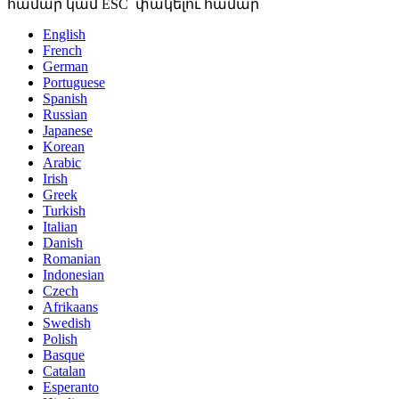
համար կամ ESC՝ փակելու համար
English
French
German
Portuguese
Spanish
Russian
Japanese
Korean
Arabic
Irish
Greek
Turkish
Italian
Danish
Romanian
Indonesian
Czech
Afrikaans
Swedish
Polish
Basque
Catalan
Esperanto