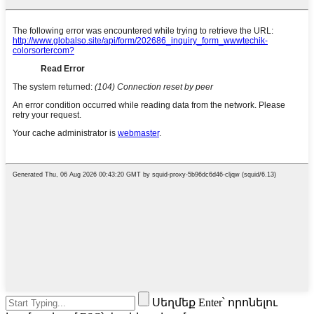
Սեղմեք Enter՝ որոնելու