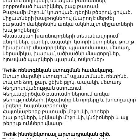
փայտե ձողիկներ, սևացած բատամներ,
բորբոսնած հատիկներ, բաց բատամ։
Բաթամի միջուկ՝ կոտրված, դեղին բծերով, ցրված,
միջատների խայթոցներով (կարող է մերժել
բաթամի մակերեսին առկա ակնհայտ միջատների
խայթոցները):
Վնասակար խառնուրդների տեսակավորում՝
գնդիկներ, քարեր, ապակի, կտորի կտորներ, թուղթ,
ծխախոտի մնացորդներ, պլաստմասսա, մետաղ,
կերամիկա, խարամ, ածխածնի մնացորդներ,
հյուսված պարկերի պարան, ոսկորներ։
Techik ռենտգենյան ստուգման համակարգ.
Օտար մարմնի ստուգում՝ պլաստմասե, ռետինե,
փայտե ձող, քար, ցեխե բլոկ, ապակի, մետաղ։
Կեղտոտվածության ստուգում.
Կեղևազերծված բատամի ներսում առկա
թերությունների, ինչպիսիք են որդերը և խոռոչավոր
մրգերը, հայտնաբերումը։
Հայտնաբերեք բատամի միջուկի, որդերի
խայթոցների, կրկնակի միջուկի, կնճիռների և այլ
թերությունների վնասը։
Techik ինտելեկտուալ արտադրական գիծ.