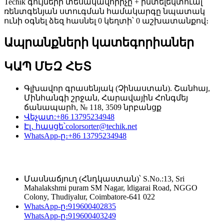
Techik գույների տեսակավորիչը + ինտելեկտուալ
ռենտգենյան ստուգման համակարգը նպատակ
ունի օգնել ձեզ հասնել 0 կեղտի՝ 0 աշխատանքով։
Ապրանքների կատեգորիաներ
ԿԱՊ ՄԵԶ ՀԵՏ
Գլխավոր գրասենյակ (Չինաստան). Շանհայ,
Մինհանգի շրջան, Հարավային Հոնգմեյ
ճանապարհ, № 118, 3509 նրբանցք
Վեչատ:
+86 13795234948
Էլ․ հասցե՝
colorsorter@techik.net
WhatsApp-ը։
+86 13795234948
Մասնաճյուղ (Հնդկաստան)՝ S.No.:13, Sri
Mahalakshmi puram SM Nagar, ldigarai Road, NGGO
Colony, Thudiyalur, Coimbatore-641 022
WhatsApp-ը։
919600402835
WhatsApp-ը։
919600403249