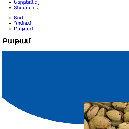
Ներբեռնել
Տեսանյութ
Տուն
Դիմում
Բաթամ
Բաթամ