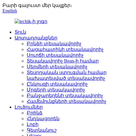
Բարի գալուստ մեր կայքեր։
English
Տուն
Արտադրանքներ
Բրնձի տեսակավորիչ
Հացահատիկի տեսակավորիչ
Սուրճի տեսակավորիչ
Տեսակավորիչ Bean-ի համար
Սերմերի տեսակավորիչ
Տեսողական ստուգման համար
նախատեսված տեսակավորիչ
Ընկույզի տեսակավորիչ
Մրգերի տեսակավորիչ
Բանջարեղենի տեսակավորիչ
Համեմունքների տեսակավորիչ
Լուծումներ
Բրինձ
Հնդկացորեն
Լոբի
Գետնանուշ
Կեշյու